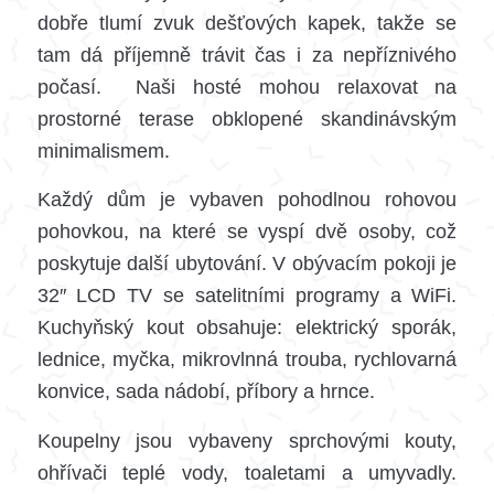
dobře tlumí zvuk dešťových kapek, takže se
tam dá příjemně trávit čas i za nepříznivého
počasí. Naši hosté mohou relaxovat na
prostorné terase obklopené skandinávským
minimalismem.
Každý dům je vybaven pohodlnou rohovou
pohovkou, na které se vyspí dvě osoby, což
poskytuje další ubytování. V obývacím pokoji je
32″ LCD TV se satelitními programy a WiFi.
Kuchyňský kout obsahuje: elektrický sporák,
lednice, myčka, mikrovlnná trouba, rychlovarná
konvice, sada nádobí, příbory a hrnce.
Koupelny jsou vybaveny sprchovými kouty,
ohřívači teplé vody, toaletami a umyvadly.