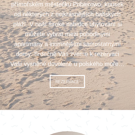
přímořském městečku Pobierowo, kousek
od některých z nejkrásnějších baltských
pláží. V naší široké nabídce ubytování si
můžete vybrat mezi pohodlnými
apartmány a intimnějšími samostatnými
domy. Srdečně Vás zveme k rezervaci
Vaší vysněné dovolené u polského moře…
REZERVACE