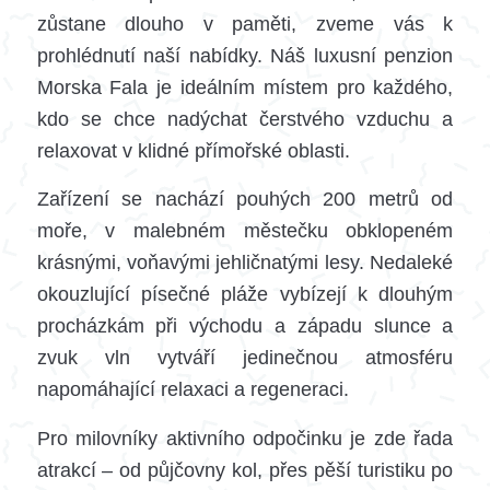
zůstane dlouho v paměti, zveme vás k
prohlédnutí naší nabídky. Náš luxusní penzion
Morska Fala je ideálním místem pro každého,
kdo se chce nadýchat čerstvého vzduchu a
relaxovat v klidné přímořské oblasti.
Zařízení se nachází pouhých 200 metrů od
moře, v malebném městečku obklopeném
krásnými, voňavými jehličnatými lesy. Nedaleké
okouzlující písečné pláže vybízejí k dlouhým
procházkám při východu a západu slunce a
zvuk vln vytváří jedinečnou atmosféru
napomáhající relaxaci a regeneraci.
Pro milovníky aktivního odpočinku je zde řada
atrakcí – od půjčovny kol, přes pěší turistiku po