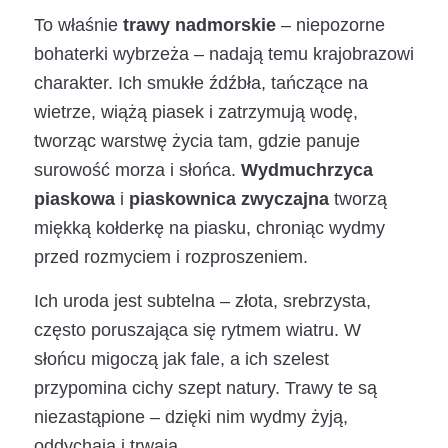
To właśnie
trawy nadmorskie
– niepozorne
bohaterki wybrzeża – nadają temu krajobrazowi
charakter. Ich smukłe źdźbła, tańczące na
wietrze, wiążą piasek i zatrzymują wodę,
tworząc warstwę życia tam, gdzie panuje
surowość morza i słońca.
Wydmuchrzyca
piaskowa
i
piaskownica zwyczajna
tworzą
miękką kołderkę na piasku, chroniąc wydmy
przed rozmyciem i rozproszeniem.
Ich uroda jest subtelna – złota, srebrzysta,
często poruszająca się rytmem wiatru. W
słońcu migoczą jak fale, a ich szelest
przypomina cichy szept natury. Trawy te są
niezastąpione – dzięki nim wydmy żyją,
oddychają i trwają.